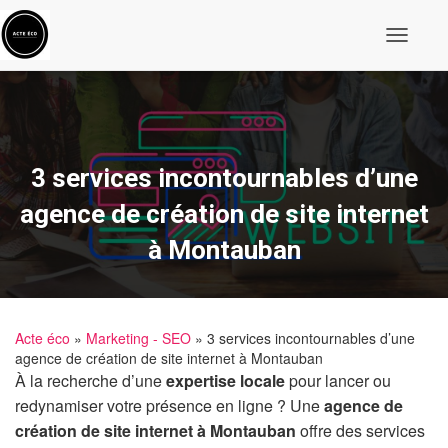
O
u
v
r
i
r
/
f
3 services incontournables d’une
e
r
agence de création de site internet
m
e
à Montauban
r
l
a
n
a
Acte éco
»
Marketing - SEO
» 3 services incontournables d’une
v
i
agence de création de site internet à Montauban
g
À la recherche d’une
expertise locale
pour lancer ou
a
redynamiser votre présence en ligne ? Une
agence de
t
i
création de site internet à Montauban
offre des services
o