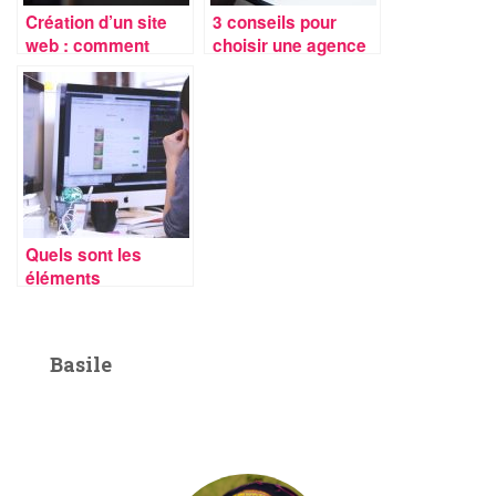
Création d’un site
3 conseils pour
web : comment
choisir une agence
choisir le CMS idéal
de marketing
?
hôtelier
Quels sont les
éléments
indispensables d’un
site vitrine ?
Basile