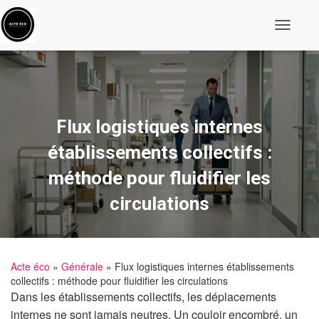
O
u
v
r
i
r
/
f
Flux logistiques internes
e
r
établissements collectifs :
m
e
méthode pour fluidifier les
r
l
circulations
a
n
a
v
i
Acte éco
»
Générale
» Flux logistiques internes établissements
g
a
collectifs : méthode pour fluidifier les circulations
t
Dans les établissements collectifs, les déplacements
i
internes ne sont jamais neutres. Un couloir encombré, un
o