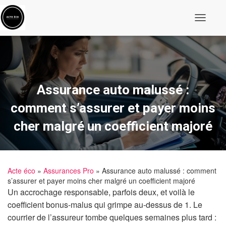
O
u
v
r
i
r
/
f
Assurance auto malussé :
e
r
comment s’assurer et payer moins
m
e
cher malgré un coefficient majoré
r
l
a
n
a
Acte éco
»
Assurances Pro
» Assurance auto malussé : comment
v
i
s’assurer et payer moins cher malgré un coefficient majoré
g
Un accrochage responsable, parfois deux, et voilà le
a
coefficient bonus-malus qui grimpe au-dessus de 1. Le
t
i
courrier de l’assureur tombe quelques semaines plus tard :
o