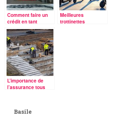
Comment faire un
Meilleures
crédit en tant
trottinettes
qu’auto-
électriques à moins
entrepreneur ?
de 500 euros
L’importance de
l’assurance tous
risques chantiers
pour les maîtres
d’ouvrage
Basile