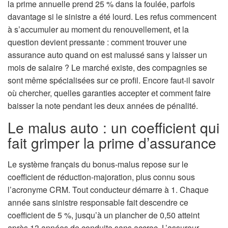
la prime annuelle prend 25 % dans la foulée, parfois
n
davantage si le sinistre a été lourd. Les refus commencent
à s’accumuler au moment du renouvellement, et la
question devient pressante : comment trouver une
assurance auto quand on est malussé sans y laisser un
mois de salaire ? Le marché existe, des compagnies se
sont même spécialisées sur ce profil. Encore faut-il savoir
où chercher, quelles garanties accepter et comment faire
baisser la note pendant les deux années de pénalité.
Le malus auto : un coefficient qui
fait grimper la prime d’assurance
Le système français du bonus-malus repose sur le
coefficient de réduction-majoration, plus connu sous
l’acronyme CRM. Tout conducteur démarre à 1. Chaque
année sans sinistre responsable fait descendre ce
coefficient de 5 %, jusqu’à un plancher de 0,50 atteint
après 13 années de conduite sans accroc. L’assureur